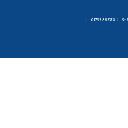
01753 883370
St 